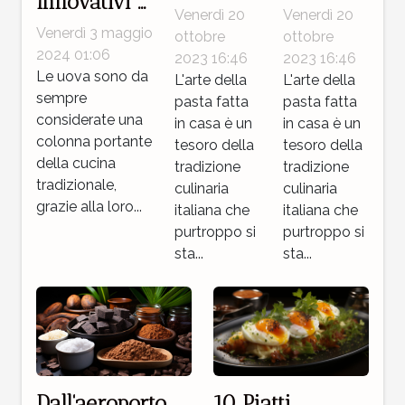
Innovativi a
della
della
Venerdì 20
Venerdì 20
Base di
pasta
pasta
Venerdì 3 maggio
ottobre
ottobre
Uova per
2024 01:06
fatta in
2023 16:46
fatta in
2023 16:46
Sorprendere
Le uova sono da
L'arte della
L'arte della
casa
casa
sempre
pasta fatta
pasta fatta
i Tuoi Ospiti
considerate una
in casa è un
in casa è un
colonna portante
tesoro della
tesoro della
della cucina
tradizione
tradizione
tradizionale,
culinaria
culinaria
grazie alla loro...
italiana che
italiana che
purtroppo si
purtroppo si
sta...
sta...
Dall'aeroporto
10 Piatti