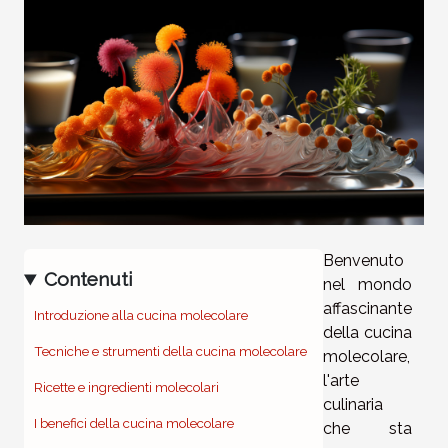
Benvenuto
Contenuti
nel mondo
affascinante
Introduzione alla cucina molecolare
della cucina
Tecniche e strumenti della cucina molecolare
molecolare,
l'arte
Ricette e ingredienti molecolari
culinaria
I benefici della cucina molecolare
che sta