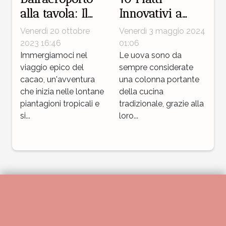
alla tavola: Il
Innovativi a
viaggio epico
Base di Uova
Venerdì 20 ottobre
Venerdì 3 maggio 2024
del cacao
per Sorprendere
2023 16:46
01:06
Immergiamoci nel
i Tuoi Ospiti
Le uova sono da
viaggio epico del
sempre considerate
cacao, un'avventura
una colonna portante
che inizia nelle lontane
della cucina
piantagioni tropicali e
tradizionale, grazie alla
si...
loro...