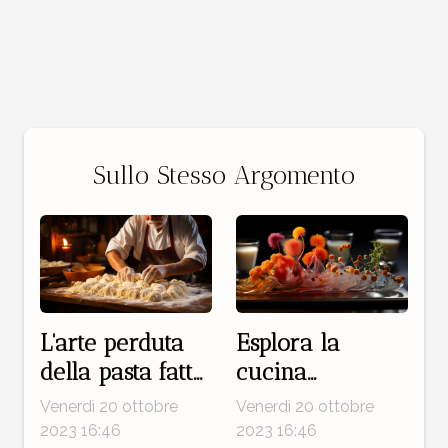
Sullo Stesso Argomento
L'arte perduta
Esplora la
della pasta fatta
cucina
in casa
molecolare,
Venerdì 20 ottobre
Venerdì 20 ottobre
l'arte di
2023 16:46
2023 16:46