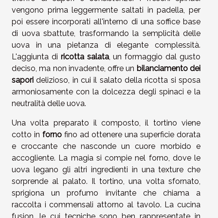
vengono prima leggermente saltati in padella, per
poi essere incorporati all'interno di una soffice base
di uova sbattute, trasformando la semplicità delle
uova in una pietanza di elegante complessità.
L'aggiunta di
ricotta salata
, un formaggio dal gusto
deciso, ma non invadente, offre un
bilanciamento dei
sapori
delizioso, in cui il salato della ricotta si sposa
armoniosamente con la dolcezza degli spinaci e la
neutralità delle uova.
Una volta preparato il composto, il tortino viene
cotto in
forno
fino ad ottenere una superficie dorata
e croccante che nasconde un cuore morbido e
accogliente. La magia si compie nel forno, dove le
uova legano gli altri ingredienti in una texture che
sorprende al palato. Il tortino, una volta sfornato,
sprigiona un profumo invitante che chiama a
raccolta i commensali attorno al tavolo. La cucina
fusion, le cui tecniche sono ben rappresentate in