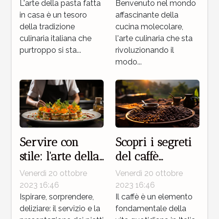
L'arte della pasta fatta
reinventare i
Benvenuto nel mondo
in casa è un tesoro
affascinante della
sapori
della tradizione
cucina molecolare,
culinaria italiana che
l'arte culinaria che sta
purtroppo si sta...
rivoluzionando il
modo...
Servire con
Scopri i segreti
stile: l'arte della
del caffè
presentazione
artigianale
Venerdì 20 ottobre
Venerdì 20 ottobre
dei piatti
italiano
2023 16:46
2023 16:46
Ispirare, sorprendere,
Il caffè è un elemento
deliziare: il servizio e la
fondamentale della