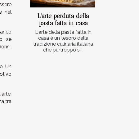
sere
e nel
L'arte perduta della
pasta fatta in casa
ianco
L'arte della pasta fatta in
casa è un tesoro della
to, se
tradizione culinaria italiana
rini,
che purtroppo si...
to. Un
otivo
'arte.
za tra