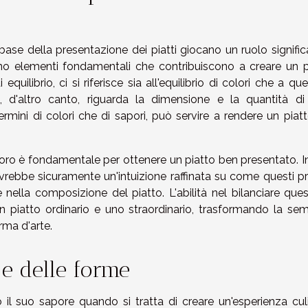
base della presentazione dei piatti giocano un ruolo signific
sono elementi fondamentali che contribuiscono a creare un p
uilibrio, ci si riferisce sia all'equilibrio di colori che a que
, d'altro canto, riguarda la dimensione e la quantità di
ermini di colori che di sapori, può servire a rendere un piat
loro è fondamentale per ottenere un piatto ben presentato. In
rebbe sicuramente un'intuizione raffinata su come questi pri
nella composizione del piatto. L'abilità nel bilanciare ques
un piatto ordinario e uno straordinario, trasformando la sem
rma d'arte.
 e delle forme
o il suo sapore quando si tratta di creare un'esperienza culi