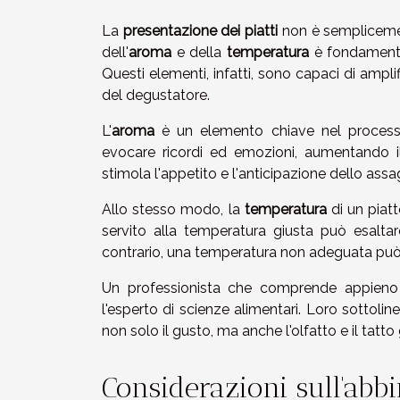
La
presentazione dei piatti
non è semplicemente
dell'
aroma
e della
temperatura
è fondamenta
Questi elementi, infatti, sono capaci di amplifi
del degustatore.
L'
aroma
è un elemento chiave nel processo
evocare ricordi ed emozioni, aumentando il
stimola l'appetito e l'anticipazione dello assa
Allo stesso modo, la
temperatura
di un piat
servito alla temperatura giusta può esaltare
contrario, una temperatura non adeguata può
Un professionista che comprende appieno 
l'esperto di scienze alimentari. Loro sottol
non solo il gusto, ma anche l'olfatto e il tat
Considerazioni sull'abb